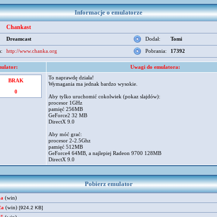
Informacje o emulatorze
Chankast
Dreamcast
Dodał:
Tomi
:
http://www.chanka.org
Pobrania:
17392
ulator:
Uwagi do emulatora:
To naprawdę działa!
BRAK
Wymagania ma jednak bardzo wysokie.
0
Aby tylko uruchomić cokolwiek (pokaz slajdów):
procesor 1GHz
pamięć 256MB
GeForce2 32 MB
DirectX 9.0
Aby móć grać:
procesor 2-2.5Ghz
pamięć 512MB
GeForce4 64MB, a najlepiej Radeon 9700 128MB
DirectX 9.0
Pobierz emulator
2a
(win)
2a
(win)
[924.2 KB]