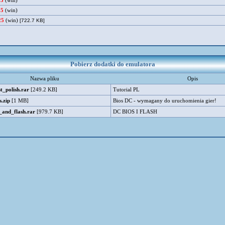
25
(win)
25
(win)
25
(win)
[722.7 KB]
Pobierz dodatki do emulatora
Nazwa pliku
Opis
t_polish.rar
[249.2 KB]
Tutorial PL
.zip
[1 MB]
Bios DC - wymagany do uruchomienia gier!
_and_flash.rar
[979.7 KB]
DC BIOS I FLASH