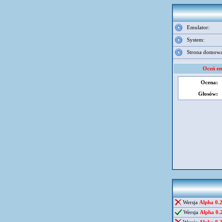
Emulator:
System:
Strona domowa
Oceń em
Ocena:
Głosów:
Wersja
Alpha 0.
Wersja
Alpha 0.