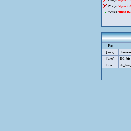
Wersja
Alpha 0.
Wersja
Alpha 0.
Wersja
Alpha 0.
Typ
[inne]
chankas
[bios]
DC_bios
[bios]
dc_bios