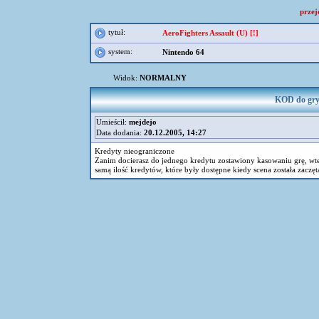
przej
tytuł:
AeroFighters Assault (U) [!]
system:
Nintendo 64
Widok:
NORMALNY
KOD do gry 
Umieścił:
mejdejo
Data dodania:
20.12.2005, 14:27
Kredyty nieograniczone
Zanim docierasz do jednego kredytu zostawiony kasowaniu grę, wte
samą ilość kredytów, które były dostępne kiedy scena została zaczęt