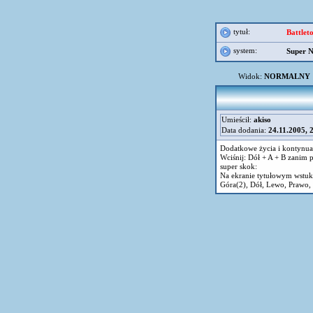
tytuł:
Battlet
system:
Super N
Widok:
NORMALNY
Umieścił:
akiso
Data dodania:
24.11.2005, 
Dodatkowe życia i kontynua
Wciśnij: Dół + A + B zanim p
super skok:
Na ekranie tytułowym wstuk
Góra(2), Dół, Lewo, Prawo, 