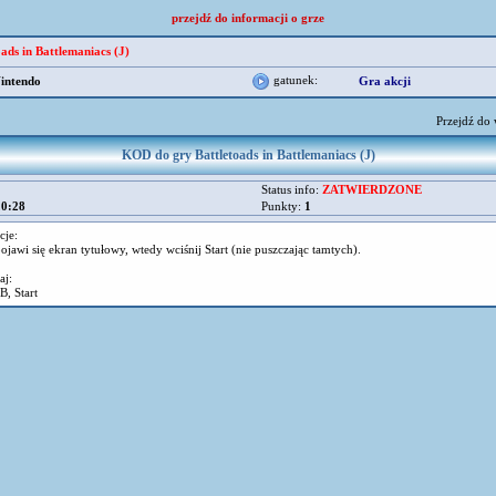
przejdź do informacji o grze
oads in Battlemaniacs (J)
gatunek:
intendo
Gra akcji
Przejdź do
KOD do gry Battletoads in Battlemaniacs (J)
Status info:
ZATWIERDZONE
20:28
Punkty:
1
cje:
ojawi się ekran tytułowy, wtedy wciśnij Start (nie puszczając tamtych).
aj:
B, Start