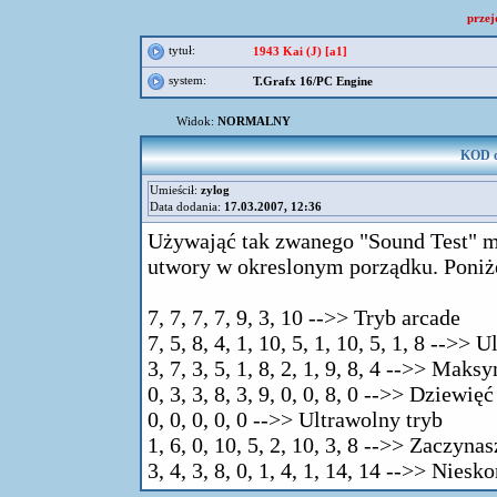
przej
tytuł:
1943 Kai (J) [a1]
system:
T.Grafx 16/PC Engine
Widok:
NORMALNY
KOD do
Umieścił:
zylog
Data dodania:
17.03.2007, 12:36
Używająć tak zwanego "Sound Test" m
utwory w okreslonym porządku. Poniżej
7, 7, 7, 7, 9, 3, 10 -->> Tryb arcade
7, 5, 8, 4, 1, 10, 5, 1, 10, 5, 1, 8 -->> 
3, 7, 3, 5, 1, 8, 2, 1, 9, 8, 4 -->> Mak
0, 3, 3, 8, 3, 9, 0, 0, 8, 0 -->> Dziewięć
0, 0, 0, 0, 0 -->> Ultrawolny tryb
1, 6, 0, 10, 5, 2, 10, 3, 8 -->> Zaczyna
3, 4, 3, 8, 0, 1, 4, 1, 14, 14 -->> Nies