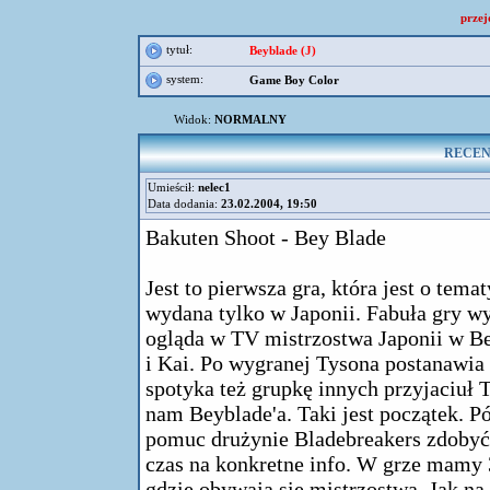
przej
tytuł:
Beyblade (J)
system:
Game Boy Color
Widok:
NORMALNY
RECENZJ
Umieścił:
nelec1
Data dodania:
23.02.2004, 19:50
Bakuten Shoot - Bey Blade
Jest to pierwsza gra, która jest o tema
wydana tylko w Japonii. Fabuła gry wy
ogląda w TV mistrzostwa Japonii w Be
i Kai. Po wygranej Tysona postanawia
spotyka też grupkę innych przyjaciuł
nam Beyblade'a. Taki jest początek. Pó
pomuc drużynie Bladebreakers zdobyć 
czas na konkretne info. W grze mamy 3
gdzie obywają sie mistrzostwa. Jak n