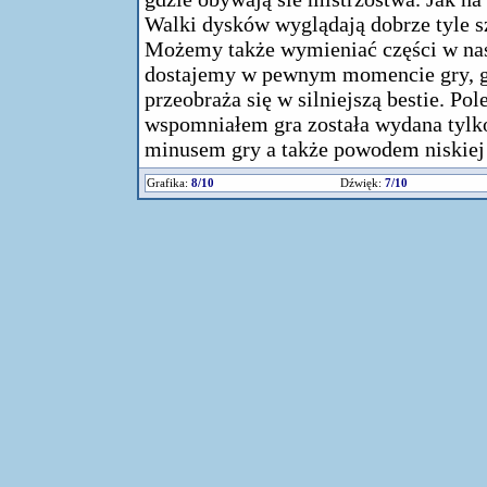
Walki dysków wyglądają dobrze tyle s
Możemy także wymieniać części w nas
dostajemy w pewnym momencie gry, gd
przeobraża się w silniejszą bestie. P
wspomniałem gra została wydana tylk
minusem gry a także powodem niskiej
Grafika:
8/10
Dźwięk:
7/10