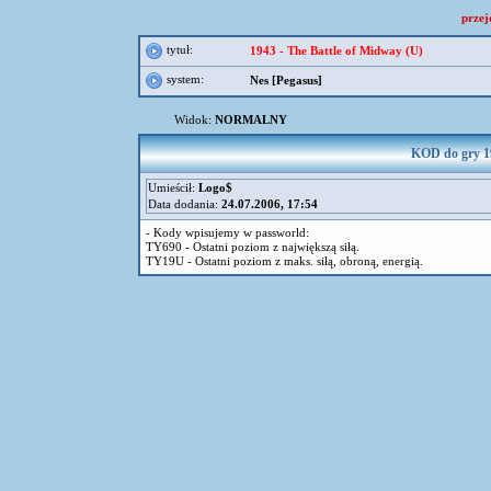
przej
tytuł:
1943 - The Battle of Midway (U)
system:
Nes [Pegasus]
Widok:
NORMALNY
KOD do gry 19
Umieścił:
Logo$
Data dodania:
24.07.2006, 17:54
- Kody wpisujemy w passworld:
TY690 - Ostatni poziom z największą siłą.
TY19U - Ostatni poziom z maks. siłą, obroną, energią.