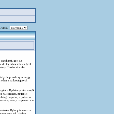
 widoku:
a ognikami, gdy się
 do tej bitwy młotek (jeśli
otka). Trzeba również
. Jedynie przed czym mogę
 jeden z najłatwiejszych
a ogień). Będziemy nim mogli
u na ekranie), najlepiej
elkiego ognika, a potem w
 ekranów, wtedy na pewno nie
 młotków. Ryba piła wraz ze
pnego rogu itd. Wodno