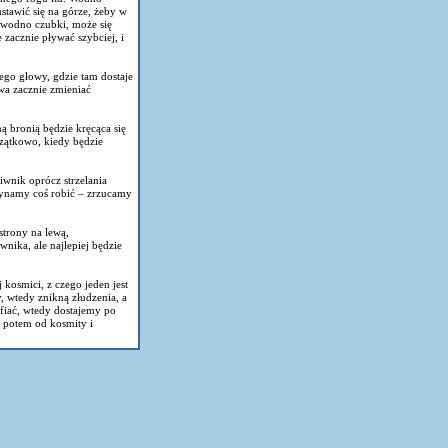
ustawić się na górze, żeby w
 wodno czubki, może się
zacznie pływać szybciej, i
ego głowy, gdzie tam dostaje
owa zacznie zmieniać
 bronią będzie kręcąca się
czątkowo, kiedy będzie
wnik oprócz strzelania
czynamy coś robić – zrzucamy
strony na lewą,
nika, ale najlepiej będzie
 kosmici, z czego jeden jest
, wtedy znikną złudzenia, a
afiać, wtedy dostajemy po
, potem od kosmity i