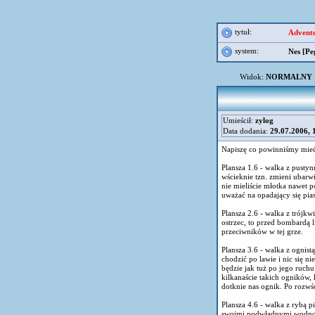
tytuł:
Adventu
system:
Nes [Pe
Widok:
NORMALNY
Umieścił:
zylog
Data dodania:
29.07.2006, 
Napiszę co powinniśmy mieć 
Plansza 1.6 - walka z pustyn
wścieknie tzn. zmieni ubarwi
nie mieliście młotka nawet 
uważać na opadający się pias
Plansza 2.6 - walka z trój
ostrzec, to przed bombardą l
przeciwników w tej grze.
Plansza 3.6 - walka z ognis
chodzić po lawie i nic się n
będzie jak tuż po jego ruch
kilkanaście takich ogników,
dotknie nas ognik. Po rozwśc
Plansza 4.6 - walka z rybą p
swoimi podwładnymi wodno c