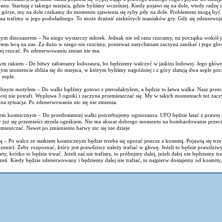
nu. Startują z takiego miejsca, gdzie byliśmy wcześniej. Kiedy pojawi się na dole, wtedy radzę 
a górze, my na dole czekamy do momentu zjawienia się ryby piły na dole. Problemem mogą być
ossa trafimy w jego podwładnego. To może drażnić niektórych maniaków gry. Gdy się zdenerwuje 
.
atym dinozaurem – Na niego wystarczy młotek. Jednak nie od razu rzucamy, na początku wokół j
potem lecą na nas. Za dużo w niego nie rzucimy, ponieważ natychmiast zaczyna zanikać i jego gł
piej rzucać. Po zdenerwowaniu zmian nie ma.
ym rakiem - Do bitwy zabieramy lodozaura, bo będziemy walczyć w jaskini lodowej. Jego główną
nym momencie zbliża się do miejsca, w którym byliśmy najpóźniej i z góry zlatują dwa sople po
 sople.
ebnym motylem – Do walki bądźmy gotowi z pterodaktylem, a będzie to łatwa walka. Nasz przeci
więcej nie potrafi. Wypluwa 3 ogniki i zaczyna przemieszczać się. My w takich momentach też za
na sytuacja. Po zdenerwowaniu nic się nie zmienia.
kiem kosmicznym – Do przedostatniej walki potrzebujemy ogniozaura. UFO będzie latać z prawej 
y już się przemieści strzela ognikiem. Nie ma akurat dobrego momentu na bombardowanie przeciw
emieszczać. Nawet po zmienieniu barwy nic się nie dzieje
ą – Po walce ze statkiem kosmicznym będzie trzeba się uporać jeszcze z kosmitą. Pojawią się trzej
zenie). Żeby rozpoznać, który jest prawdziwy należy trafiać w głowę. Jeżeli to będzie prawdziwy
, krótko to będzie trwać. Jeżeli zaś nie trafimy, to próbujmy dalej, jeżeli dalej nie będziemy tr
zeń. Kiedy będzie zdenerwowany i będziemy dalej nie trafiać, to najpierw dostajemy od kosmity