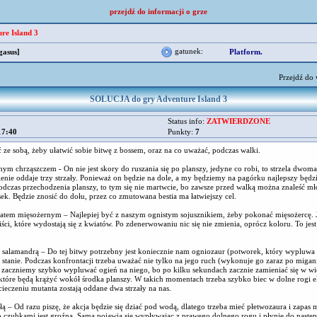
przejdź do informacji o grze
re Island 3
gatunek:
gasus]
Platform.
Przejdź do
SOLUCJA do gry Adventure Island 3
Status info:
ZATWIERDZONE
17:40
Punkty:
7
ze sobą, żeby ułatwić sobie bitwę z bossem, oraz na co uważać, podczas walki.
nym chrząszczem - On nie jest skory do ruszania się po planszy, jedyne co robi, to strzela dwom
enie oddaje trzy strzały. Ponieważ on będzie na dole, a my będziemy na pagórku najlepszy będzie
podczas przechodzenia planszy, to tym się nie martwcie, bo zawsze przed walką można znaleść mł
ek. Będzie znosić do dołu, przez co zmutowana bestia ma łatwiejszy cel.
kwiatem mięsożernym – Najlepiej być z naszym ognistym sojusznikiem, żeby pokonać mięsożercę
iści, które wydostają się z kwiatów. Po zdenerwowaniu nic się nie zmienia, oprócz koloru. To jest
tą salamandrą – Do tej bitwy potrzebny jest koniecznie nam ogniozaur (potworek, który wypluw
ie stanie. Podczas konfrontacji trzeba uważać nie tylko na jego ruch (wykonuje go zaraz po migani
u zaczniemy szybko wypluwać ogień na niego, bo po kilku sekundach zacznie zamieniać się w wi
 które będą krążyć wokół środka planszy. W takich momentach trzeba szybko biec w dolne rogi
ieczeniu mutanta zostają oddane dwa strzały na nas.
iłą – Od razu piszę, że akcja będzie się dziać pod wodą, dlatego trzeba mieć płetwozaura i zapas
zubkami jest groźna. Sama pojawia się wypływając z prawego dolnego rogu i płynie do nastę