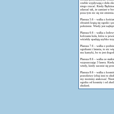
czubki wypływają z dołu ekra
niego rzucać. Kiedy Będzin
zdarzać tak, że zamiast w b
poza tym nic się nie zmienia
Plansza 5.6 – walka z kości
obrażeń krążą się ogniki i 
położenie. Wtedy jest najle
Plansza 6.6 – walka z lodow
kolczasta kula, która w pew
wściekły spadają szybko trzy
Plansza 7.6 – walka z podni
ognikami i latania, to nic 
mu kamyki, bo to jest dogod
Plansza 8.6 – walka ze stat
wypuszczając 3 lasery. Kied
wtedy, kiedy zacznie się prz
Plansza 8.6 – walka z kosmit
prawdziwy (obaj inni to złud
my możemy atakować. Niestety
ogniku od kosmity i od złud
złudzeń.