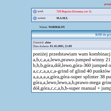
przej
tytuł:
720 Degrees (German, rev 1)
system:
M.A.M.E.
Widok:
NORMALNY
KOD do gry 
Umieścił:
akiso
Data dodania:
01.10.2005, 21:09
poniżej przedstawiam wam kombinacjie 
a,b,c,a,a,lewo,prawo-jumped winny 2
b,b,b,góra,dół,lewo,góra-360 jumped o
a,c,c,a,a,c,a-grind of glind 40 punktów
a,a,a,a,a,góra,góra-super splinter 38 
góra,a,lewo,lewo,a,b,prawo-mega gri
dół,góra,c,c,a,b,b-super manual + ju