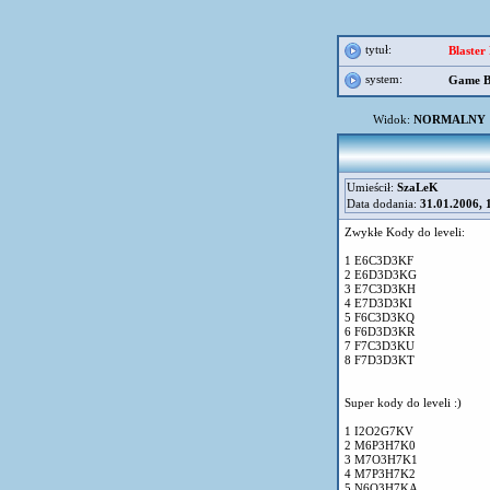
tytuł:
Blaster
system:
Game B
Widok:
NORMALNY
Umieścił:
SzaLeK
Data dodania:
31.01.2006, 
Zwykłe Kody do leveli:
1 E6C3D3KF
2 E6D3D3KG
3 E7C3D3KH
4 E7D3D3KI
5 F6C3D3KQ
6 F6D3D3KR
7 F7C3D3KU
8 F7D3D3KT
Super kody do leveli :)
1 I2O2G7KV
2 M6P3H7K0
3 M7O3H7K1
4 M7P3H7K2
5 N6O3H7KA