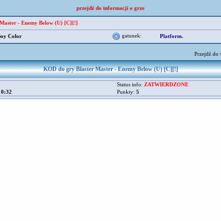
przejdź do informacji o grze
 Master - Enemy Below (U) [C][!]
gatunek:
oy Color
Platform.
Przejdź do
KOD do gry Blaster Master - Enemy Below (U) [C][!]
Status info:
ZATWIERDZONE
10:32
Punkty:
5