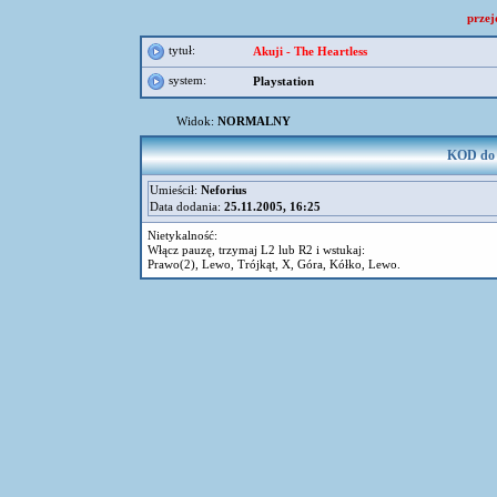
przej
tytuł:
Akuji - The Heartless
system:
Playstation
Widok:
NORMALNY
KOD do g
Umieścił:
Neforius
Data dodania:
25.11.2005, 16:25
Nietykalność:
Włącz pauzę, trzymaj L2 lub R2 i wstukaj:
Prawo(2), Lewo, Trójkąt, X, Góra, Kółko, Lewo.