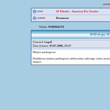
przej
tytuł:
18 Wheeler - American Pro Trucker
system:
Dreamcast
Widok:
NORMALNY
KOD do gry 18 
Umieścił:
Logo$
Data dodania:
03.07.2006, 23:27
Miejsce parkingowe:
Dodatkowe miejsca parkingowe zdobywamy zaliczając cztery poz
miejsce.