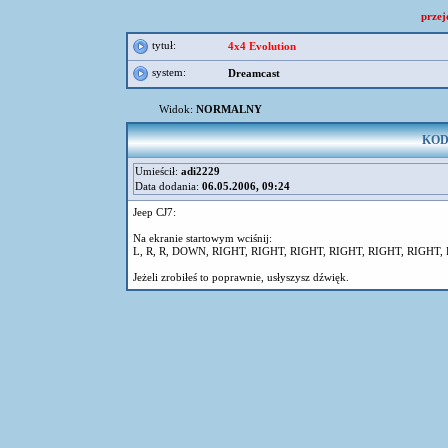
przej
tytuł:
4x4 Evolution
system:
Dreamcast
Widok:
NORMALNY
KOD 
Umieścił:
adi2229
Data dodania:
06.05.2006, 09:24
Jeep CJ7:
Na ekranie startowym wciśnij:
L, R, R, DOWN, RIGHT, RIGHT, RIGHT, RIGHT, RIGHT, RIGHT, R
Jeżeli zrobiłeś to poprawnie, usłyszysz dźwięk.