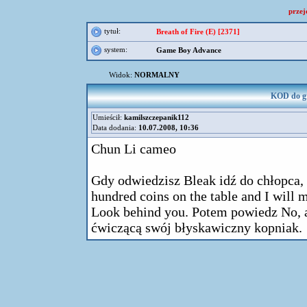
przej
tytuł:
Breath of Fire (E) [2371]
system:
Game Boy Advance
Widok:
NORMALNY
KOD do gry
Umieścił:
kamilszczepanik112
Data dodania:
10.07.2008, 10:36
Chun Li cameo
Gdy odwiedzisz Bleak idź do chłopca, 
hundred coins on the table and I will 
Look behind you. Potem powiedz No, a
ćwiczącą swój błyskawiczny kopniak.