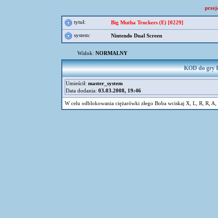
przej
tytuł:
Big Mutha Truckers (E) [0229]
system:
Nintendo Dual Screen
Widok:
NORMALNY
KOD do gry B
Umieścił:
master_system
Data dodania:
03.03.2008, 19:46
W celu odblokowania ciężarówki złego Boba wciskaj X, L, R, R, A, 