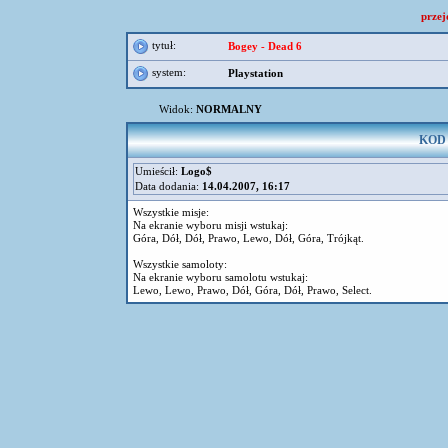
przej
tytuł:
Bogey - Dead 6
system:
Playstation
Widok:
NORMALNY
KOD d
Umieścił:
Logo$
Data dodania:
14.04.2007, 16:17
Wszystkie misje:
Na ekranie wyboru misji wstukaj:
Góra, Dół, Dół, Prawo, Lewo, Dół, Góra, Trójkąt.
Wszystkie samoloty:
Na ekranie wyboru samolotu wstukaj:
Lewo, Lewo, Prawo, Dół, Góra, Dół, Prawo, Select.