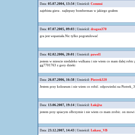
Data:
05.07.2004, 13:54
| Umieścił:
Commsi
zajebista giera . najlepszy bomberman w jakiego grałem
Data:
07.07.2005, 09:03
| Umieścił:
dragon370
gra jest wspaniała.Nic tylko pogratulować
Data:
02.02.2006, 20:01
| Umieścił:
pawel1
jestem w miescie niedaleko wulkanu i nie wiem co mam dalej robic
gg7701763 z gory dzieki
Data:
26.07.2006, 16:58
| Umieścił:
Piotrek320
Jestem przy koloseum i nie wiem co robić. odpowiedzi na
Piotrek_
Data:
13.06.2007, 19:14
| Umieścił:
Łuk@sz
jestem przy spiacym olbrzymie i nie wiem co mam zrobic. on mowi 
Data:
23.12.2007, 14:43
| Umieścił:
Lukasz_VB