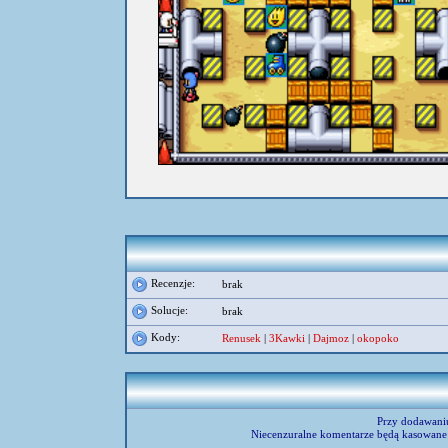
umieścił:
Szymonek
Recenzje:
brak
Solucje:
brak
Kody:
Renusek
|
3Kawki
|
Dajmoz
|
okopoko
Przy dodawani
Niecenzuralne komentarze będą kasowane 