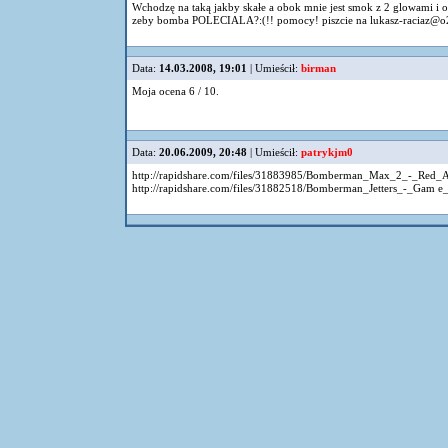
Wchodzę na taką jakby skałe a obok mnie jest smok z 2 glowami i ob
zeby bomba POLECIALA?:(!! pomocy! piszcie na
lukasz-raciaz@o
Data:
14.03.2008, 19:01
| Umieścił:
birman
Moja ocena 6 / 10.
Data:
20.06.2009, 20:48
| Umieścił:
patrykjm0
http://rapidshare.com/files/31883985/Bomberman_Max_2_-_Red_A
http://rapidshare.com/files/31882518/Bomberman_Jetters_-_Gam e_