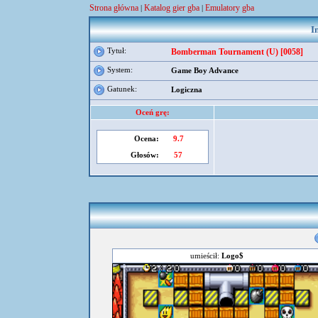
Strona główna
Katalog gier gba
Emulatory gba
|
|
I
Tytuł:
Bomberman Tournament (U) [0058]
System:
Game Boy Advance
Gatunek:
Logiczna
Oceń grę:
Ocena:
9.7
Głosów:
57
umieścił:
Logo$