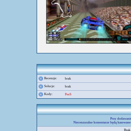
Recenzje:
brak
Solucje:
brak
Kody:
PeeS
Przy dodawani
Niecenzuralne komentarze będą kasowane 
Brak