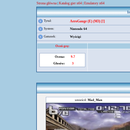
Strona główna
Katalog gier n64
Emulatory n64
|
|
I
Tytuł:
AeroGauge (E) (M3) [!]
System:
Nintendo 64
Gatunek:
Wyścigi
Oceń grę:
Ocena:
9.7
Głosów:
3
umieścił:
Mad_Man