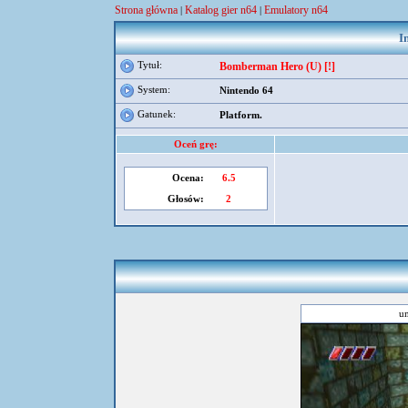
Strona główna
Katalog gier n64
Emulatory n64
|
|
I
Tytuł:
Bomberman Hero (U) [!]
System:
Nintendo 64
Gatunek:
Platform.
Oceń grę:
Ocena:
6.5
Głosów:
2
um