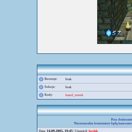
Recenzje:
brak
Solucje:
brak
Kody:
kamil_tomek
Przy dodawani
Niecenzuralne komentarze będą kasowane 
Data:
14.09.2005, 19:45
| Umieścił:
lorekk