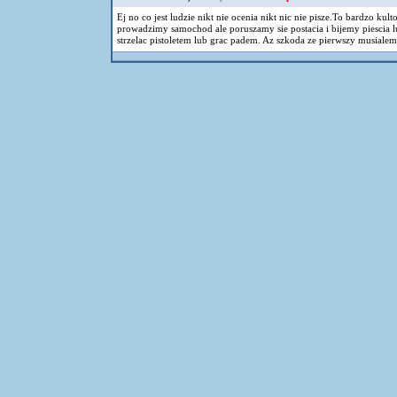
Ej no co jest ludzie nikt nie ocenia nikt nic nie pisze.To bardzo ku
prowadzimy samochod ale poruszamy sie postacia i bijemy piescia l
strzelac pistoletem lub grac padem. Az szkoda ze pierwszy musialem oc