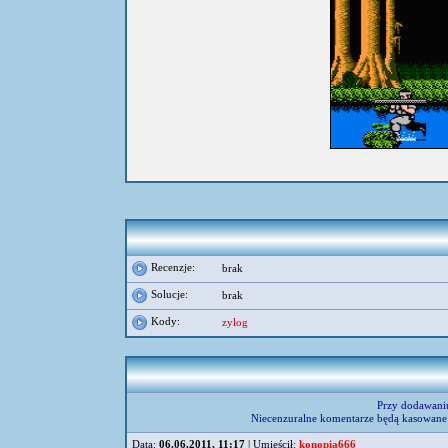
Recenzje:
brak
Solucje:
brak
Kody:
zylog
Przy dodawani
Niecenzuralne komentarze będą kasowane 
Data:
06.06.2011, 11:17
| Umieścił:
konopia666