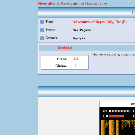
Strona główna
Katalog gier nes
Emulatory nes
|
|
I
Tytuł:
Adventures of Bayou Billy, The (E)
System:
Nes [Pegasus]
Gatunek:
Bijatyka
Oceń grę:
Gra jest oryginalna, długa ora
Ocena:
5.5
Głosów:
2
um