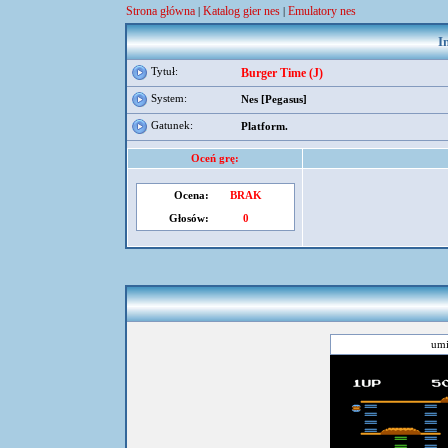
Strona główna
Katalog gier nes
Emulatory nes
|
|
I
Tytuł:
Burger Time (J)
System:
Nes [Pegasus]
Gatunek:
Platform.
Oceń grę:
Ocena:
BRAK
Głosów:
0
umi