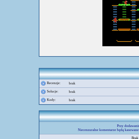
Recenzje:
brak
Solucje:
brak
Kody:
brak
Przy dodawani
Niecenzuralne komentarze będą kasowane 
Brak