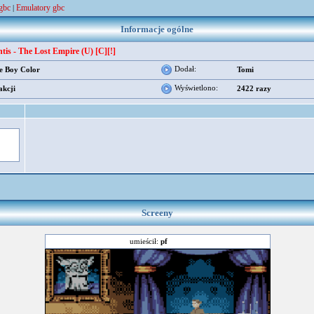
 gbc
Emulatory gbc
|
Informacje ogólne
ntis - The Lost Empire (U) [C][!]
Dodał:
 Boy Color
Tomi
Wyświetlono:
akcji
2422 razy
Screeny
umieścił:
pf