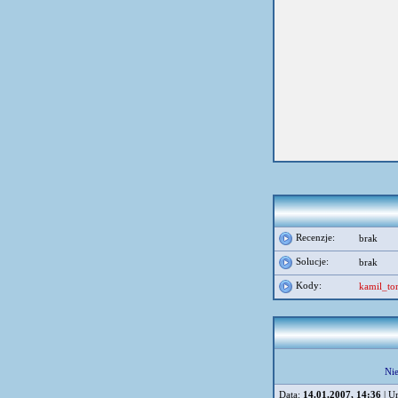
Recenzje:
brak
Solucje:
brak
Kody:
kamil_t
Nie
Data:
14.01.2007, 14:36
| U