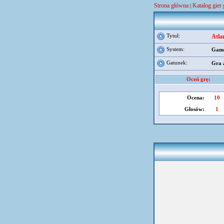
Strona główna
Katalog gier
|
Tytuł:
Atla
System:
Game
Gatunek:
Gra 
Oceń grę:
Ocena:
10
Głosów:
1