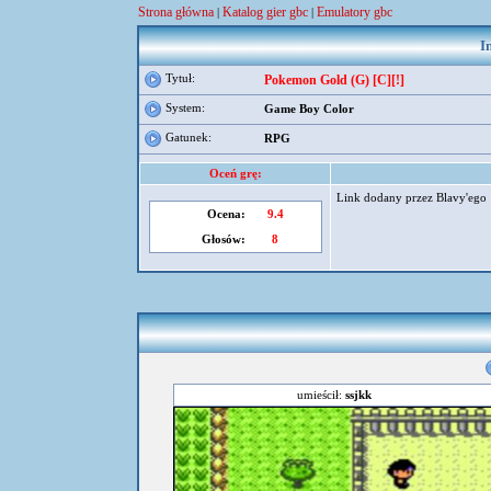
Strona główna
Katalog gier gbc
Emulatory gbc
|
|
I
Tytuł:
Pokemon Gold (G) [C][!]
System:
Game Boy Color
Gatunek:
RPG
Oceń grę:
Link dodany przez Blavy'ego
Ocena:
9.4
Głosów:
8
umieścił:
ssjkk