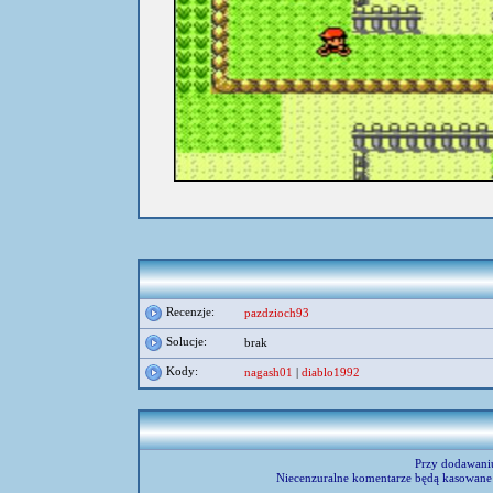
umieścił:
Navo
Recenzje:
pazdzioch93
Solucje:
brak
Kody:
nagash01
|
diablo1992
Przy dodawani
Niecenzuralne komentarze będą kasowane 