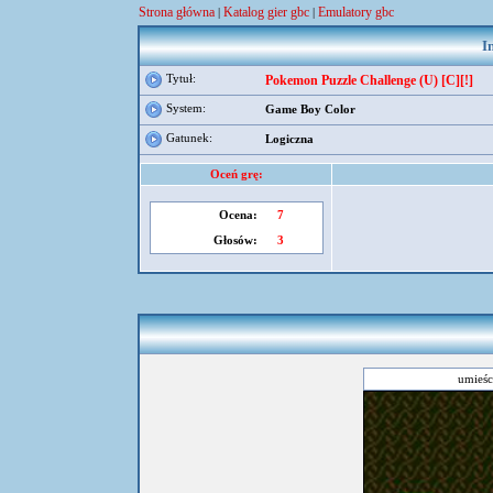
Strona główna
Katalog gier gbc
Emulatory gbc
|
|
I
Tytuł:
Pokemon Puzzle Challenge (U) [C][!]
System:
Game Boy Color
Gatunek:
Logiczna
Oceń grę:
Ocena:
7
Głosów:
3
umieśc