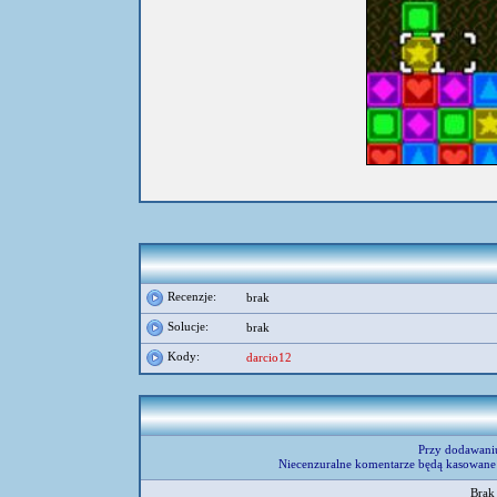
Recenzje:
brak
Solucje:
brak
Kody:
darcio12
Przy dodawani
Niecenzuralne komentarze będą kasowane 
Brak