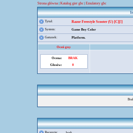
Strona główna
Katalog gier gbc
Emulatory gbc
|
|
I
Tytuł:
Razor Freestyle Scooter (U) [C][!]
System:
Game Boy Color
Gatunek:
Platform.
Oceń grę:
Ocena:
BRAK
Głosów:
0
Bra
Recenzje:
brak