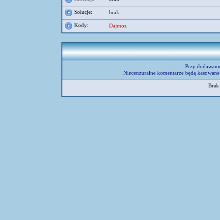
Solucje:
brak
Kody:
Dajmoz
Przy dodawani
Niecenzuralne komentarze będą kasowane 
Brak