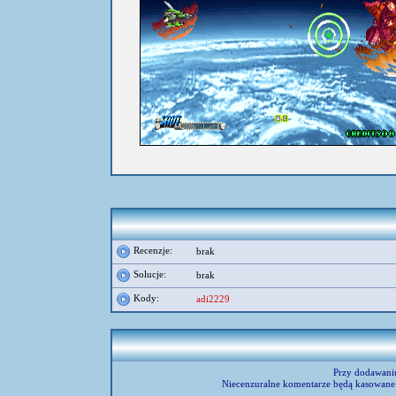
umieścił:
ZB
Recenzje:
brak
Solucje:
brak
Kody:
adi2229
Przy dodawani
Niecenzuralne komentarze będą kasowane 