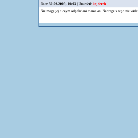
Data:
30.06.2009, 19:03
| Umieścił:
kojderek
Nie mogę jej niczym odpalić ani mame ani Neorage x tego nie widzi