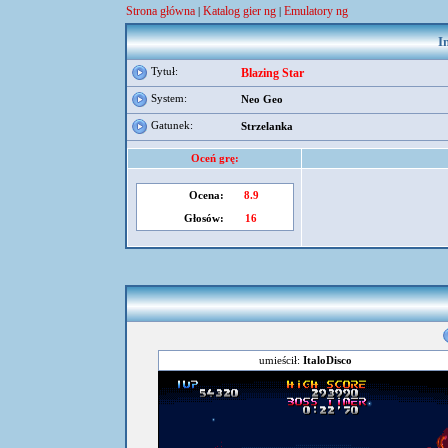
Strona główna
Katalog gier ng
Emulatory ng
|
|
I
Tytuł:
Blazing Star
System:
Neo Geo
Gatunek:
Strzelanka
Oceń grę:
Ocena:
8.9
Głosów:
16
umieścił:
ItaloDisco