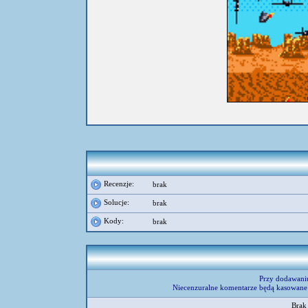
Recenzje:
brak
Solucje:
brak
Kody:
brak
Przy dodawani
Niecenzuralne komentarze będą kasowane 
Brak