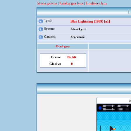
Strona główna
Katalog gier lynx
Emulatory lynx
|
|
I
Tytuł:
Blue Lightning (1989) [a1]
System:
Atari Lynx
Gatunek:
Zręczność.
Oceń grę:
Ocena:
BRAK
Głosów:
0
u