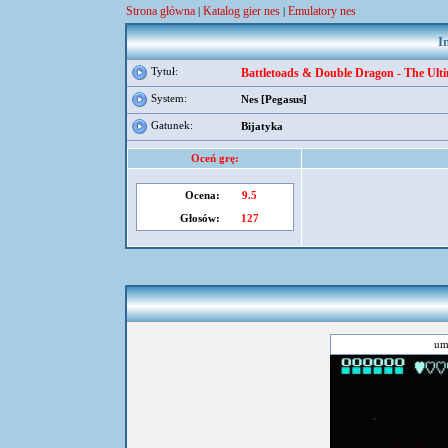
Strona główna
Katalog gier nes
Emulatory nes
|
|
I
Tytuł:
Battletoads & Double Dragon - The Ult
System:
Nes [Pegasus]
Gatunek:
Bijatyka
Oceń grę:
Ocena:
9.5
Głosów:
127
um