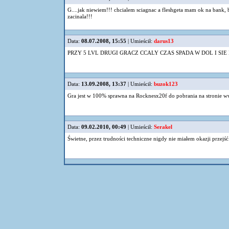
G....jak niewiem!!! chcialem sciagnac a fleshgeta mam ok na bank, bo
zacinala!!!
Data:
08.07.2008, 15:55
| Umieścił:
darus13
PRZY 5 LVL DRUGI GRACZ CCALY CZAS SPADA W DOL I SIE K
Data:
13.09.2008, 13:37
| Umieścił:
buzok123
Gra jest w 100% sprawna na Rocknesx20f do pobrania na stronie w
Data:
09.02.2010, 00:49
| Umieścił:
Serakel
Świetne, przez trudności techniczne nigdy nie miałem okazji przejść