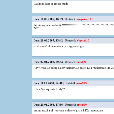
Wyslij mi ktos ta gre na maila
Data:
16.09.2007, 16:39
| Umieścił:
songokan11
Jak sie wypuszcza bestie!!!!!!!!!!!!!!!!!!!!????????????????????????
????
Data:
28.09.2007, 15:42
| Umieścił:
Vegeta110
trzeba mieć abonament aby sciągnać tą gre
Data:
07.01.2008, 09:33
| Umieścił:
Seth126
Aby wywołać bestię należy naładować pasek LP przynajmniej do 20.....
Data:
11.01.2008, 14:48
| Umieścił:
matt999
Gdzie Sie Wpisuje Kody??
Data:
29.01.2008, 17:36
| Umieścił:
arekp00
psxonline.cba.pl - turnieje online w gry z PSXa. zapraszam