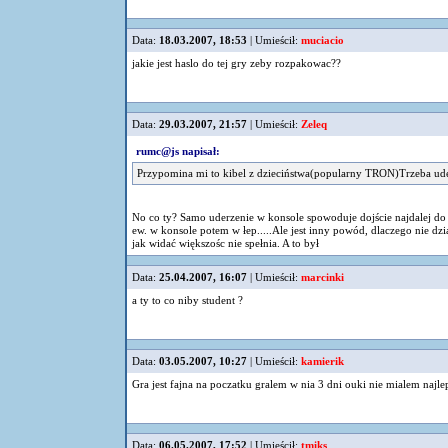
Data:
18.03.2007, 18:53
| Umieścił:
muciacio
jakie jest haslo do tej gry zeby rozpakowac??
Data:
29.03.2007, 21:57
| Umieścił:
Zeleq
rumc@js napisał:
Przypomina mi to kibel z dzieciństwa(popularny TRON)Trzeba uder
No co ty? Samo uderzenie w konsole spowoduje dojście najdalej do 
ew. w konsole potem w łep.....Ale jest inny powód, dlaczego nie d
jak widać większośc nie spełnia. A to był
Data:
25.04.2007, 16:07
| Umieścił:
marcinki
a ty to co niby student ?
Data:
03.05.2007, 10:27
| Umieścił:
kamierik
Gra jest fajna na poczatku gralem w nia 3 dni ouki nie mialem najle
Data:
06.05.2007, 17:52
| Umieścił:
tmiks