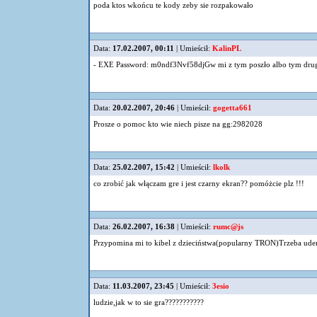
poda ktos wkońcu te kody zeby sie rozpakowało
Data:
17.02.2007, 00:11
| Umieścił:
KalinPL
- EXE Password: m0ndf3Nvf58djGw mi z tym poszło albo tym drugim
Data:
20.02.2007, 20:46
| Umieścił:
gogetta661
Prosze o pomoc kto wie niech pisze na gg:2982028
Data:
25.02.2007, 15:42
| Umieścił:
lkolk
co zrobić jak włączam gre i jest czarny ekran?? pomóżcie plz !!!
Data:
26.02.2007, 16:38
| Umieścił:
rumc@js
Przypomina mi to kibel z dzieciństwa(popularny TRON)Trzeba uderz
Data:
11.03.2007, 23:45
| Umieścił:
3esio
ludzie,jak w to sie gra???????????