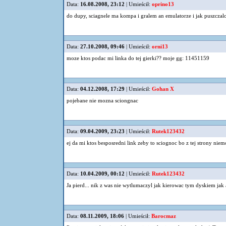
Data:
16.08.2008, 23:12
| Umieścił:
oprino13
do dupy, sciagnele ma kompa i gralem an emulatorze i jak puszczalo 
Data:
27.10.2008, 09:46
| Umieścił:
orni13
moze ktos podac mi linka do tej gierki?? moje gg: 11451159
Data:
04.12.2008, 17:29
| Umieścił:
Gohan X
pojebane nie mozna sciongnac
Data:
09.04.2009, 23:23
| Umieścił:
Rutek123432
ej da mi ktos besposredni link zeby to sciognoc bo z tej strony nie
Data:
10.04.2009, 00:12
| Umieścił:
Rutek123432
Ja pierd... nik z was nie wytlumaczyl jak kierowac tym dyskiem jak
Data:
08.11.2009, 18:06
| Umieścił:
Barocmaz