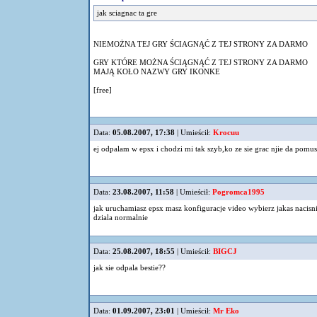
jak sciagnac ta gre
NIEMOŻNA TEJ GRY ŚCIAGNĄĆ Z TEJ STRONY ZA DARMO
GRY KTÓRE MOŻNA ŚCIĄGNĄĆ Z TEJ STRONY ZA DARMO
MAJĄ KOŁO NAZWY GRY IKONKE
[free]
Data:
05.08.2007, 17:38
| Umieścił:
Krocuu
ej odpalam w epsx i chodzi mi tak szyb,ko ze sie grac njie da pomu
Data:
23.08.2007, 11:58
| Umieścił:
Pogromca1995
jak uruchamiasz epsx masz konfiguracje video wybierz jakas nacisni
dziala normalnie
Data:
25.08.2007, 18:55
| Umieścił:
BIGCJ
jak sie odpala bestie??
Data:
01.09.2007, 23:01
| Umieścił:
Mr Eko