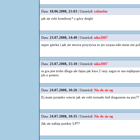
Data:
18.06.2008, 21:03
| Umieścił:
takisobie
jak sie robi kombosy? z góry dzięki
Data:
23.07.2008, 14:40
| Umieścił:
nike2007
super gierka i jak sie stwora przyzywa to jes wypas nikt mnie nie p
Data:
23.07.2008, 15:18
| Umieścił:
nike2007
ta gra jest trohe dluga ale fajna jak ktos 2 razy zagra to ma najleps
pls o pomoc
Data:
24.07.2008, 10:26
| Umieścił:
Nie do sie ng
Ej mam pytanko wiecie jak sie robi tornado kid dragonem na psx??
Data:
24.07.2008, 10:35
| Umieścił:
Nie do sie ng
Jak sie nabija punkty LP??