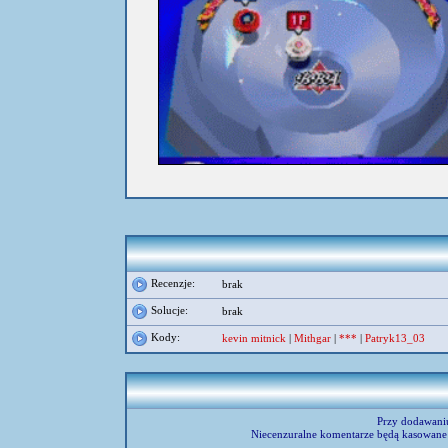
umieścił:
michnunssj4
Recenzje:
brak
Solucje:
brak
Kody:
kevin mitnick
|
Mithgar
|
***
|
Patryk13_03
Przy dodawani
Niecenzuralne komentarze będą kasowane 