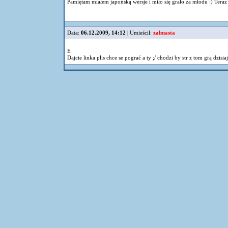
Pamiętam miałem japońską wersje i miło się grało za młodu :) Ter
Data:
06.12.2009, 14:12
| Umieścił:
zalmasta
E
Dajcie linka plis chce se pograć a ty ;/ chodzi by str z tom grą dzisiaj