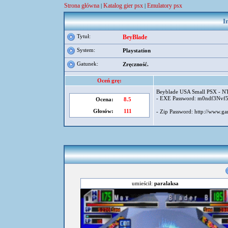
Strona główna
Katalog gier psx
Emulatory psx
|
|
I
Tytuł:
BeyBlade
System:
Playstation
Gatunek:
Zręczność.
Oceń grę:
Beyblade USA Small PSX - N
- EXE Password: m0ndf3Nvf
Ocena:
8.5
Głosów:
111
- Zip Password: http://www.gam
umieścił:
paralaksa