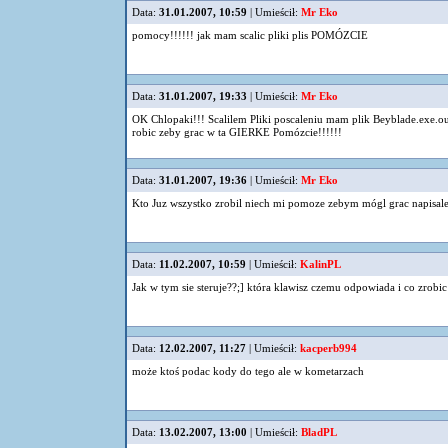
Data:
31.01.2007, 10:59
| Umieścił:
Mr Eko
pomocy!!!!!! jak mam scalic pliki plis POMÓZCIE
Data:
31.01.2007, 19:33
| Umieścił:
Mr Eko
OK Chlopaki!!! Scalilem Pliki poscaleniu mam plik Beyblade.exe.
robic zeby grac w ta GIERKE Pomózcie!!!!!!
Data:
31.01.2007, 19:36
| Umieścił:
Mr Eko
Kto Juz wszystko zrobil niech mi pomoze zebym mógl grac napisa
Data:
11.02.2007, 10:59
| Umieścił:
KalinPL
Jak w tym sie steruje??;] która klawisz czemu odpowiada i co zrobic
Data:
12.02.2007, 11:27
| Umieścił:
kacperb994
może ktoś podac kody do tego ale w kometarzach
Data:
13.02.2007, 13:00
| Umieścił:
BladPL