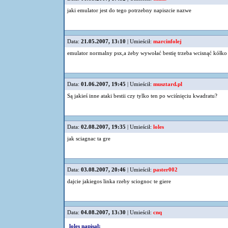
jaki emulator jest do tego potrzebny napiszcie nazwe
Data:
21.05.2007, 13:10
| Umieścił:
marcinfolej
emulator normalny psx,a żeby wywołać bestię trzeba wcisnąć kółko
Data:
01.06.2007, 19:45
| Umieścił:
musztard.pl
Są jakieś inne ataki bestii czy tylko ten po wciśnięciu kwadratu?
Data:
02.08.2007, 19:35
| Umieścił:
loles
jak sciagnac ta gre
Data:
03.08.2007, 20:46
| Umieścił:
paster002
dajcie jakiegos linka rzeby sciognoc te giere
Data:
04.08.2007, 13:30
| Umieścił:
cnq
loles napisał: