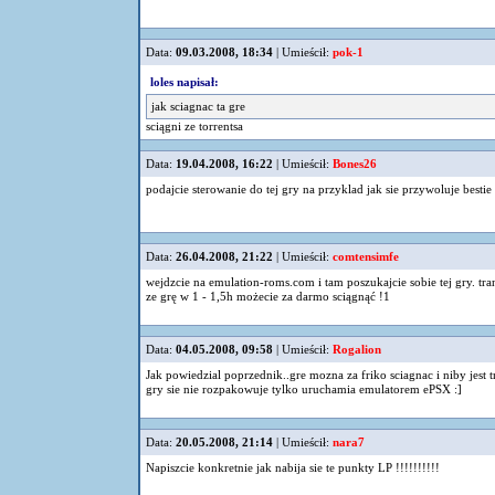
Data:
09.03.2008, 18:34
| Umieścił:
pok-1
loles napisał:
jak sciagnac ta gre
sciągni ze torrentsa
Data:
19.04.2008, 16:22
| Umieścił:
Bones26
podajcie sterowanie do tej gry na przyklad jak sie przywoluje bestie 
Data:
26.04.2008, 21:22
| Umieścił:
comtensimfe
wejdzcie na emulation-roms.com i tam poszukajcie sobie tej gry. trans
ze grę w 1 - 1,5h możecie za darmo sciągnąć !1
Data:
04.05.2008, 09:58
| Umieścił:
Rogalion
Jak powiedzial poprzednik..gre mozna za friko sciagnac i niby jest t
gry sie nie rozpakowuje tylko uruchamia emulatorem ePSX :]
Data:
20.05.2008, 21:14
| Umieścił:
nara7
Napiszcie konkretnie jak nabija sie te punkty LP !!!!!!!!!!