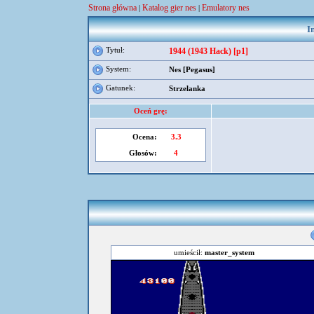
Strona główna
Katalog gier nes
Emulatory nes
|
|
I
Tytuł:
1944 (1943 Hack) [p1]
System:
Nes [Pegasus]
Gatunek:
Strzelanka
Oceń grę:
Ocena:
3.3
Głosów:
4
umieścił:
master_system