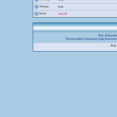
Solucje:
brak
Kody:
SzaLeK
Przy dodawani
Niecenzuralne komentarze będą kasowane 
Brak