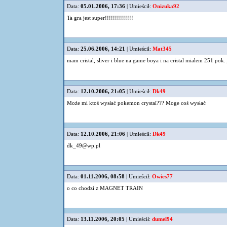
Data:
05.01.2006, 17:36
| Umieścił:
Onizuka92
Ta gra jest super!!!!!!!!!!!!!!
Data:
25.06.2006, 14:21
| Umieścił:
Mat345
mam cristal, sliver i blue na game boya i na cristal mialem 251 pok
Data:
12.10.2006, 21:05
| Umieścił:
Dk49
Może mi ktoś wysłać pokemon crystal??? Moge coś wysłać
Data:
12.10.2006, 21:06
| Umieścił:
Dk49
dk_49@wp.pl
Data:
01.11.2006, 08:58
| Umieścił:
Owies77
o co chodzi z MAGNET TRAIN
Data:
13.11.2006, 20:05
| Umieścił:
dumel94