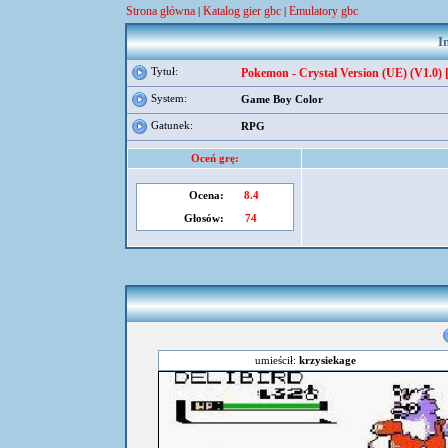
Strona główna
Katalog gier gbc
Emulatory gbc
|
|
I
Tytuł:
Pokemon - Crystal Version (UE) (V1.0) [
System:
Game Boy Color
Gatunek:
RPG
Oceń grę:
Ocena:
8.4
Głosów:
74
umieścił:
krzysiekage