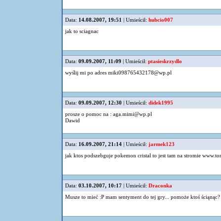
Data:
14.08.2007, 19:51
| Umieścił:
hubcio007
jak to sciagnac
Data:
09.09.2007, 11:09
| Umieścił:
ptasieskrzydlo
wyślij mi po adres
miki098765432178@wp.pl
Data:
09.09.2007, 12:30
| Umieścił:
didek1995
prosze o pomoc na :
aga.mimi@wp.pl
Dawid
Data:
16.09.2007, 21:14
| Umieścił:
jarmek123
jak ktos podszebguje pokemon cristal to jest tam na stromie www.tor
Data:
03.10.2007, 10:17
| Umieścił:
Draconka
Musze to mieć :P mam sentyment do tej gry... pomoże ktoś ściąnąc? 