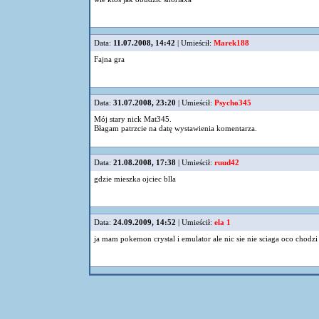
Data:
11.07.2008, 14:42
| Umieścił:
Marek188
Fajna gra
Data:
31.07.2008, 23:20
| Umieścił:
Psycho345
Mój stary nick Mat345.
Błagam patrzcie na datę wystawienia komentarza.
Data:
21.08.2008, 17:38
| Umieścił:
ruud42
gdzie mieszka ojciec blla
Data:
24.09.2009, 14:52
| Umieścił:
ela 1
ja mam pokemon crystal i emulator ale nic sie nie sciaga oco chodz