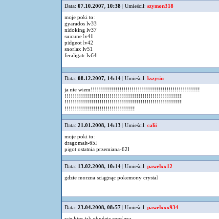
Data:
07.10.2007, 10:38
| Umieścił:
szymon318
moje poki to:
gyarados lv33
nidoking lv37
suicune lv41
pidgeot lv42
snorlax lv51
feraligatr lv64
Data:
08.12.2007, 14:14
| Umieścił:
kszysiu
ja nie wiem!!!!!!!!!!!!!!!!!!!!!!!!!!!!!!!!!!!!!!!!!!!!!!!!!!!!!!!!
!!!!!!!!!!!!!!!!!!!!!!!!!!!!!!!!!!!!!!!!!!!!!!!!!!!!!!!!!!!!
!!!!!!!!!!!!!!!!!!!!!!!!!!!!!!!!!!!!!!!!!!!!!!!!!!!!!!!!!!!!
!!!!!!!!!!!!!!!!!!!!!!!!!!!!!!!!!!!!
Data:
21.01.2008, 14:13
| Umieścił:
calii
moje poki to:
dragomait-65l
pigot ostatnia przemiana-62l
Data:
13.02.2008, 10:14
| Umieścił:
pawelxx12
gdzie morzna sciągnąc pokemony crystal
Data:
23.04.2008, 08:57
| Umieścił:
pawelxxx934
wie ktos jak obudzic snorlaxa