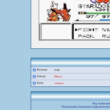
umieścił:
ssjkk
Recenzje:
brak
Solucje:
Blaevy
Kody:
wienszu
Przy dodawani
Niecenzuralne komentarze będą kasowane 