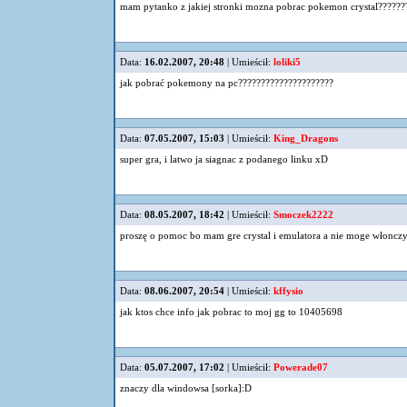
mam pytanko z jakiej stronki mozna pobrac pokemon crystal????????
Data:
16.02.2007, 20:48
| Umieścił:
loliki5
jak pobrać pokemony na pc?????????????????????
Data:
07.05.2007, 15:03
| Umieścił:
King_Dragons
super gra, i latwo ja siagnac z podanego linku xD
Data:
08.05.2007, 18:42
| Umieścił:
Smoczek2222
proszę o pomoc bo mam gre crystal i emulatora a nie moge włonczy
Data:
08.06.2007, 20:54
| Umieścił:
kffysio
jak ktos chce info jak pobrac to moj gg to 10405698
Data:
05.07.2007, 17:02
| Umieścił:
Powerade07
znaczy dla windowsa [sorka]:D