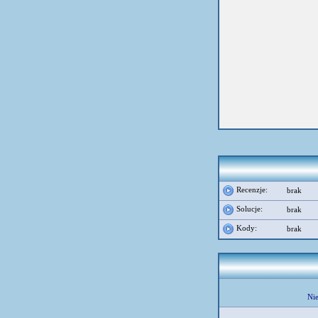
Recenzje:
brak
Solucje:
brak
Kody:
brak
Nie