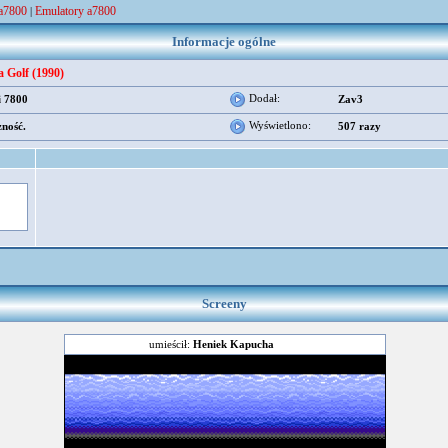
 a7800
Emulatory a7800
|
Informacje ogólne
a Golf (1990)
Dodał:
i 7800
Zav3
Wyświetlono:
zność.
507 razy
Screeny
umieścił:
Heniek Kapucha