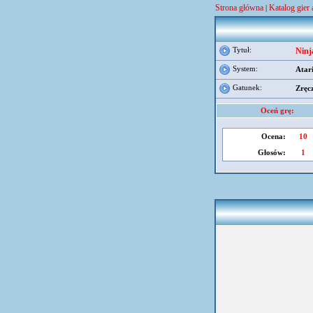
Strona główna
Katalog gier
|
Tytuł:
Ninj
System:
Atar
Gatunek:
Zręc
Oceń grę:
Ocena:
10
Głosów:
1