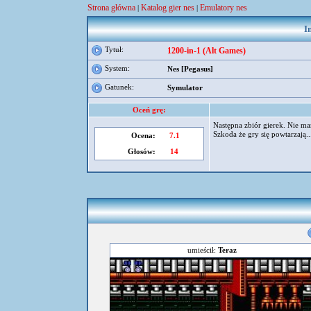
Strona główna
Katalog gier nes
Emulatory nes
|
|
I
Tytuł:
1200-in-1 (Alt Games)
System:
Nes [Pegasus]
Gatunek:
Symulator
Oceń grę:
Następna zbiór gierek. Nie m
Szkoda że gry się powtarzają...
Ocena:
7.1
Głosów:
14
umieścił:
Teraz