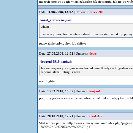
mozecie pomoc bo nie wiem zabardzo jak sie steruje. jak np po wy
Data:
11.08.2008, 13:02
| Umieścił:
Jarek 200
karol_rzeznik napisał:
witam
mozecie pomoc bo nie wiem zabardzo jak sie steruje. jak np po w
przeważnie ctrl+r, alt+r lub shift+r
Data:
27.08.2008, 12:52
| Umieścił:
dewe
dragon99919 napisał:
Jak się nazywa gra z tym samochodzikiem? Kiedyś w to grałem al
zapomniałem... Drugi screen
road fighter
Data:
13.03.2010, 16:07
| Umieścił:
kasjan16
po pizdy jesteście i nie umiecie pobrać mi all linki dzialają bez pro
Data:
28.10.2010, 17:21
| Umieścił:
Czaki1m
Stąd można pobrać: http://www.emuasylum.com/index.php?page
1%20%28Alt%20Games%29%20[p1]