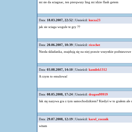
mi sie da sciagnac, ten pierqwszy ling mi idzie flash getem
Data:
18.03.2007, 22:52
| Umieścił:
kucza23
jak sie sciaga wogule te gry ??
Data:
20.06.2007, 10:39
| Umieścił:
ricochet
Niezła składanka, znajdują się na niej prawie wszystkie podstawowe 
Data:
03.08.2007, 14:10
| Umieścił:
kamilek1312
A czym to emulować
Data:
08.05.2008, 17:24
| Umieścił:
dragon99919
Jak się nazywa gra z tym samochodzikiem? Kiedyś w to grałem ale
Data:
29.07.2008, 12:19
| Umieścił:
karol_rzeznik
witam