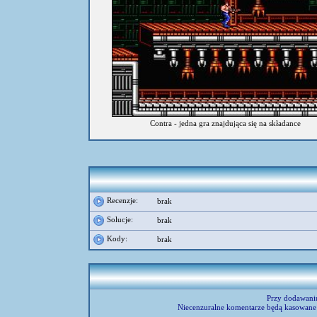
Contra - jedna gra znajdująca się na składance
umieścił:
zylog
Recenzje:
brak
Solucje:
brak
Kody:
brak
Przy dodawani
Niecenzuralne komentarze będą kasowane 