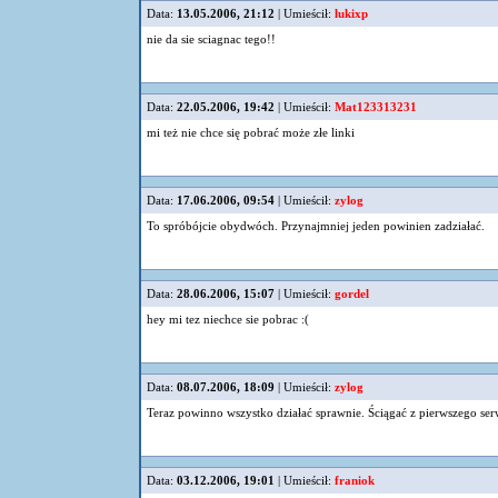
Data:
13.05.2006, 21:12
| Umieścił:
lukixp
nie da sie sciagnac tego!!
Data:
22.05.2006, 19:42
| Umieścił:
Mat123313231
mi też nie chce się pobrać może złe linki
Data:
17.06.2006, 09:54
| Umieścił:
zylog
To spróbójcie obydwóch. Przynajmniej jeden powinien zadziałać.
Data:
28.06.2006, 15:07
| Umieścił:
gordel
hey mi tez niechce sie pobrac :(
Data:
08.07.2006, 18:09
| Umieścił:
zylog
Teraz powinno wszystko działać sprawnie. Ściągać z pierwszego se
Data:
03.12.2006, 19:01
| Umieścił:
franiok