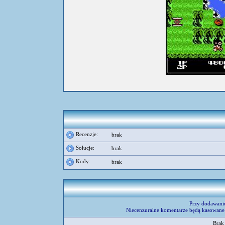
Recenzje:
brak
Solucje:
brak
Kody:
brak
Przy dodawani
Niecenzuralne komentarze będą kasowane 
Brak