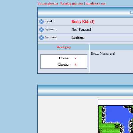
Strona główna
Katalog gier nes
Emulatory nes
|
|
I
Tytuł:
Booby Kids (J)
System:
Nes [Pegasus]
Gatunek:
Logiczna
Oceń grę:
Eee... Marna gra?
Ocena:
7
Głosów:
3
u