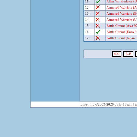
11.
Alien Vs. Predator (
12.
Armored Warriors (A
13.
Armored Warriors (E
14.
Armored Warriors (
15.
Battle Circuit (Asia 
16.
Battle Circuit (Euro 
17.
Battle Circuit (Japan
0-9
A-B
Emu-Info ©2003-2020 by E-I Team | ex