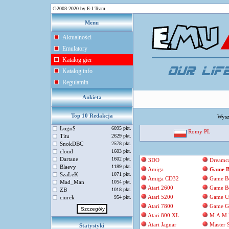
©2003-2020 by E-I Team
Menu
Aktualności
Emulatory
Katalog gier
Katalog info
Regulamin
Ankieta
Top 10 Redakcja
Wysz
Logo$
6095 pkt.
Romy PL
Titu
2629 pkt.
SnokDBC
2578 pkt.
cloud
1603 pkt.
Dartane
1602 pkt.
3DO
Dreamca
Blaevy
1189 pkt.
Amiga
Game B
SzaLeK
1071 pkt.
Amiga CD32
Game B
Mad_Man
1054 pkt.
Atari 2600
Game B
ZB
1018 pkt.
Atari 5200
Game C
ciurek
954 pkt.
Atari 7800
Game G
Atari 800 XL
M.A.M.
Atari Jaguar
Master 
Statystyki