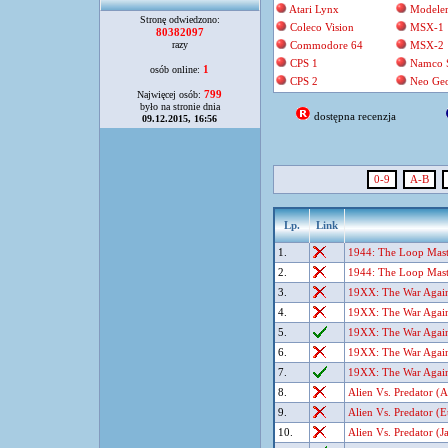
Atari Lynx
Modele
Stronę odwiedzono:
Coleco Vision
MSX-1
80382097
razy
Commodore 64
MSX-2
CPS 1
Namco 
1
osób online:
CPS 2
Neo Ge
799
Najwięcej osób:
było na stronie dnia
dostępna recenzja
09.12.2015, 16:56
0-9
A-B
Lp.
Link
1.
1944: The Loop Mast
2.
1944: The Loop Mas
3.
19XX: The War Agains
4.
19XX: The War Agains
5.
19XX: The War Agains
6.
19XX: The War Agains
7.
19XX: The War Again
8.
Alien Vs. Predator (
9.
Alien Vs. Predator (
10.
Alien Vs. Predator (