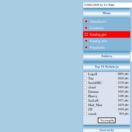
©2003-2020 by E-I Team
Menu
Aktualności
Emulatory
Katalog gier
Katalog info
Regulamin
Ankieta
Top 10 Redakcja
Logo$
6095 pkt.
Titu
2629 pkt.
SnokDBC
2578 pkt.
cloud
1603 pkt.
Dartane
1602 pkt.
Blaevy
1189 pkt.
SzaLeK
1071 pkt.
Mad_Man
1054 pkt.
ZB
1018 pkt.
ciurek
954 pkt.
Statystyki