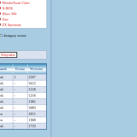
WonderSwan Color
X-BOX
Xbox 360
Zinc
ZX Spectrum
dostępny screen
Wszystkie
unek
Ocena
Wyświet.
ść.
1
2597
ść.
-
1612
ść.
-
1518
ść.
-
1216
ść.
-
1381
ść.
-
1683
wa
-
1611
wa
-
1368
ść.
-
1733