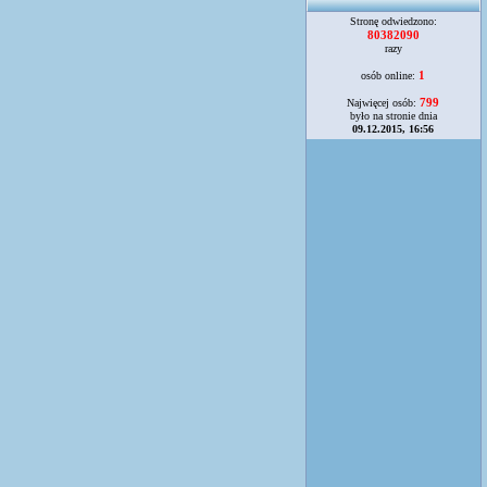
Stronę odwiedzono:
80382090
razy
1
osób online:
799
Najwięcej osób:
było na stronie dnia
09.12.2015, 16:56