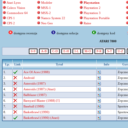
Atari Lynx
Modeler
Playstation
Coleco Vision
MSX-1
Playstation 2
Commodore 64
MSX-2
Playstation 3
CPS 1
Namco System 22
Playstation Portable
CPS 2
Neo Geo
Raine
dostępna recenzja
dostępna solucja
dostępny kod
ATARI 7800
0-9
A-B
C-D
E-H
I-L
M-O
P-R
S-T
U-Z
Lp.
Link
Tytuł
Info
Gat
1.
Ace Of Aces (1988)
Zręczno
2.
Android
Zręczno
3.
Asteroids (1987)
Zręczno
4.
Asteroids (1987) (Atari)
Zręczno
5.
Ballblazer (1987)
Zręczno
6.
Barnyard Blaster (1988) [!]
Zręczno
7.
Baseball (1988)
Sporto
8.
Basketbrawl (1990)
Sporto
9.
Basketbrawl (1990) (Atari)
Zręczno