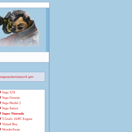
.
najpopularniejszych gier
Sega 32X
Sega Genesis
Sega Model 2
Sega Saturn
Super Nintendo
T.Grafx 16/PC Engine
Virtual Boy
WonderSwan