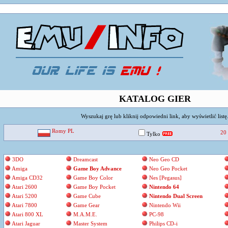
KATALOG GIER
Wyszukaj grę lub kliknij odpowiedni link, aby wyświetlić listę
Romy PL
20 
Tylko
3DO
Dreamcast
Neo Geo CD
Amiga
Game Boy Advance
Neo Geo Pocket
Amiga CD32
Game Boy Color
Nes [Pegasus]
Atari 2600
Game Boy Pocket
Nintendo 64
Atari 5200
Game Cube
Nintendo Dual Screen
Atari 7800
Game Gear
Nintendo Wii
Atari 800 XL
M.A.M.E.
PC-98
Atari Jaguar
Master System
Philips CD-i