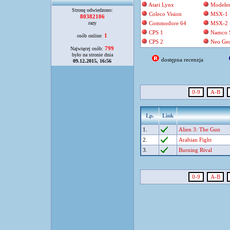
Atari Lynx
Modele
Stronę odwiedzono:
Coleco Vision
MSX-1
80382106
razy
Commodore 64
MSX-2
CPS 1
Namco 
1
osób online:
CPS 2
Neo Ge
799
Najwięcej osób:
było na stronie dnia
dostępna recenzja
09.12.2015, 16:56
0-9
A-B
Lp.
Link
1.
Alien 3: The Gun
2.
Arabian Fight
3.
Burning Rival
0-9
A-B