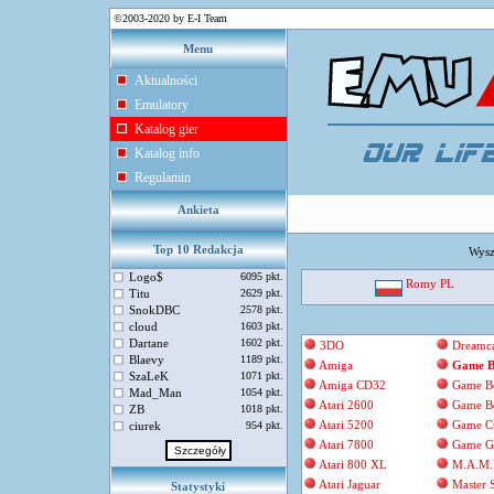
©2003-2020 by E-I Team
Menu
Aktualności
Emulatory
Katalog gier
Katalog info
Regulamin
Ankieta
Top 10 Redakcja
Wysz
Logo$
6095 pkt.
Romy PL
Titu
2629 pkt.
SnokDBC
2578 pkt.
cloud
1603 pkt.
Dartane
1602 pkt.
3DO
Dreamca
Blaevy
1189 pkt.
Amiga
Game B
SzaLeK
1071 pkt.
Amiga CD32
Game B
Mad_Man
1054 pkt.
Atari 2600
Game B
ZB
1018 pkt.
Atari 5200
Game C
ciurek
954 pkt.
Atari 7800
Game G
Atari 800 XL
M.A.M.
Atari Jaguar
Master 
Statystyki