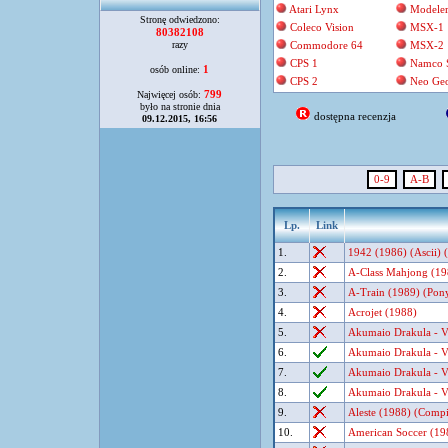
Atari Lynx
Modele
Stronę odwiedzono:
Coleco Vision
MSX-1
80382108
razy
Commodore 64
MSX-2
CPS 1
Namco 
1
osób online:
CPS 2
Neo Ge
799
Najwięcej osób:
było na stronie dnia
dostępna recenzja
09.12.2015, 16:56
0-9
A-B
Lp.
Link
1.
1942 (1986) (Ascii) (
2.
A-Class Mahjong (19
3.
A-Train (1989) (Pon
4.
Acrojet (1988)
5.
Akumaio Drakula - Va
6.
Akumaio Drakula - Va
7.
Akumaio Drakula - Va
8.
Akumaio Drakula - Va
9.
Aleste (1988) (Compil
10.
American Soccer (198