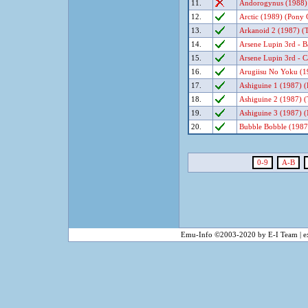
11.
Andorogynus (1988) (
12.
Arctic (1989) (Pony 
13.
Arkanoid 2 (1987) (Ta
14.
Arsene Lupin 3rd - 
15.
Arsene Lupin 3rd - Ca
16.
Arugiisu No Yoku (1
17.
Ashiguine 1 (1987) (B
18.
Ashiguine 2 (1987) (
19.
Ashiguine 3 (1987) (
20.
Bubble Bobble (1987)
0-9
A-B
Emu-Info ©2003-2020 by E-I Team | ex