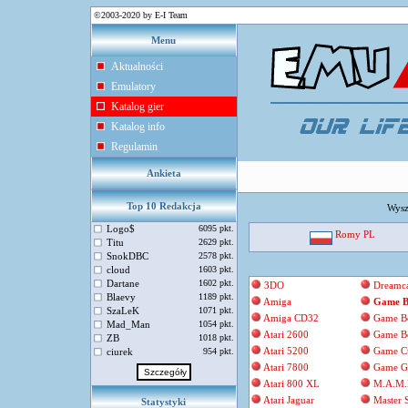
©2003-2020 by E-I Team
Menu
Aktualności
Emulatory
Katalog gier
Katalog info
Regulamin
Ankieta
Top 10 Redakcja
Wysz
Logo$
6095 pkt.
Romy PL
Titu
2629 pkt.
SnokDBC
2578 pkt.
cloud
1603 pkt.
Dartane
1602 pkt.
3DO
Dreamca
Blaevy
1189 pkt.
Amiga
Game B
SzaLeK
1071 pkt.
Amiga CD32
Game B
Mad_Man
1054 pkt.
Atari 2600
Game B
ZB
1018 pkt.
Atari 5200
Game C
ciurek
954 pkt.
Atari 7800
Game G
Atari 800 XL
M.A.M.
Atari Jaguar
Master 
Statystyki