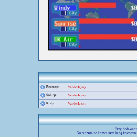
umieścił:
diablos
Recenzje:
Vanderlajsky
Solucje:
Vanderlajsky
Kody:
Vanderlajsky
Przy dodawani
Niecenzuralne komentarze będą kasowane 