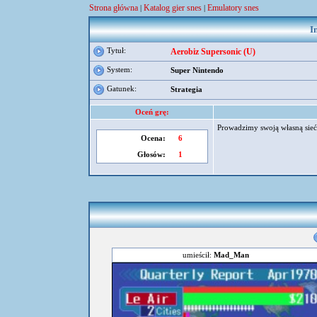
Strona główna
Katalog gier snes
Emulatory snes
|
|
I
Tytuł:
Aerobiz Supersonic (U)
System:
Super Nintendo
Gatunek:
Strategia
Oceń grę:
Prowadzimy swoją własną sieć 
Ocena:
6
Głosów:
1
umieścił:
Mad_Man