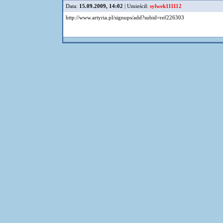
Data:
15.09.2009, 14:02
| Umieścił:
sylwek111112
http://www.artyria.pl/signups/add?subid=ref226303